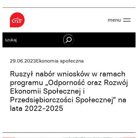
Przejdź
do
menu
treści
Aktualności
Szukaj
O nas
OWES
Projekty
Działaj lokalnie
29.06.2023
Ekonomia społeczna
Dokumenty
Oferta
Ruszył nabór wniosków w ramach
Wspieraj nas
programu „Odporność oraz Rozwój
Ekonomii Społecznej i
Kontakt
Przedsiębiorczości Społecznej” na
lata 2022-2025