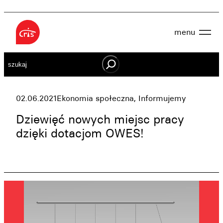
Przejdź
do
menu
treści
Aktualności
Szukaj
O nas
OWES
Projekty
Działaj lokalnie
02.06.2021
Ekonomia społeczna
, 
Informujemy
Dokumenty
Oferta
Dziewięć nowych miejsc pracy
Wspieraj nas
dzięki dotacjom OWES!
Kontakt