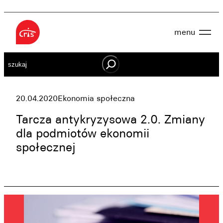
Przejdź
do
menu
treści
Aktualności
Szukaj
O nas
OWES
Projekty
Działaj lokalnie
20.04.2020
Ekonomia społeczna
Dokumenty
Oferta
Tarcza antykryzysowa 2.0. Zmiany
Wspieraj nas
dla podmiotów ekonomii
społecznej
Kontakt