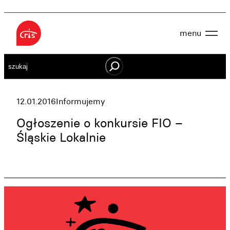
Przejdź
do
menu
treści
Aktualności
Szukaj
O nas
OWES
Projekty
Działaj lokalnie
12.01.2016
Informujemy
Dokumenty
Oferta
Ogłoszenie o konkursie FIO –
Wspieraj nas
Śląskie Lokalnie
Kontakt