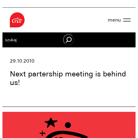
Przejdź
do
menu
treści
Aktualności
Szukaj
O nas
OWES
Projekty
Działaj lokalnie
29.10.2010
Dokumenty
Oferta
Next partership meeting is behind
Wspieraj nas
us!
Kontakt