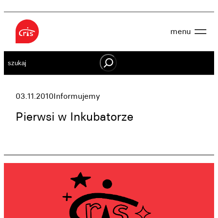
Przejdź
do
menu
treści
Aktualności
Szukaj
O nas
OWES
Projekty
Działaj lokalnie
03.11.2010
Informujemy
Dokumenty
Oferta
Pierwsi w Inkubatorze
Wspieraj nas
Kontakt