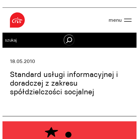
Przejdź
do
menu
treści
Aktualności
Szukaj
O nas
OWES
Projekty
Działaj lokalnie
18.05.2010
Dokumenty
Oferta
Standard usługi informacyjnej i
Wspieraj nas
doradczej z zakresu
spółdzielczości socjalnej
Kontakt