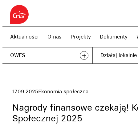
Przejdź
do
treści
Aktualności
O nas
Projekty
Dokumenty
+
OWES
Działaj lokalnie
17.09.2025
Ekonomia społeczna
Nagrody finansowe czekają! K
Społecznej 2025