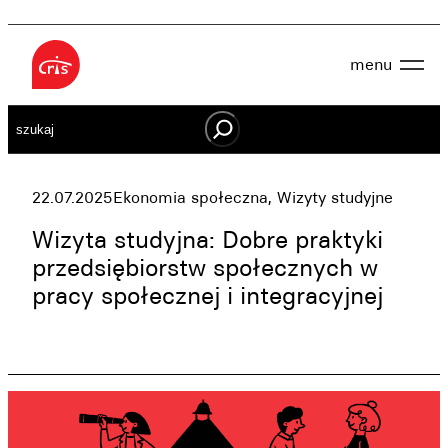
Przejdź
do
menu
treści
Aktualności
Szukaj
O nas
OWES
Projekty
Działaj lokalnie
22.07.2025
Ekonomia społeczna
, 
Wizyty studyjne
Dokumenty
Oferta
Wizyta studyjna: Dobre praktyki
Wspieraj nas
przedsiębiorstw społecznych w
pracy społecznej i integracyjnej
Kontakt