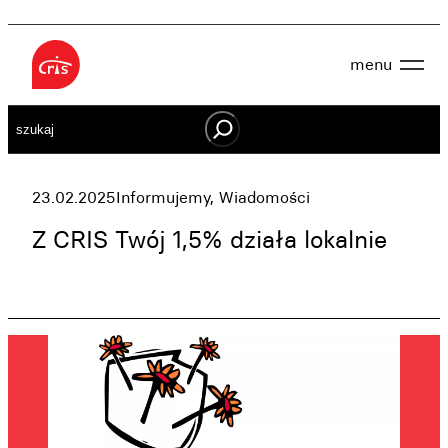
Przejdź
do
menu
treści
Aktualności
Szukaj
O nas
OWES
Projekty
Działaj lokalnie
23.02.2025
Informujemy
, 
Wiadomości
Dokumenty
Oferta
Z CRIS Twój 1,5% działa lokalnie
Wspieraj nas
Kontakt