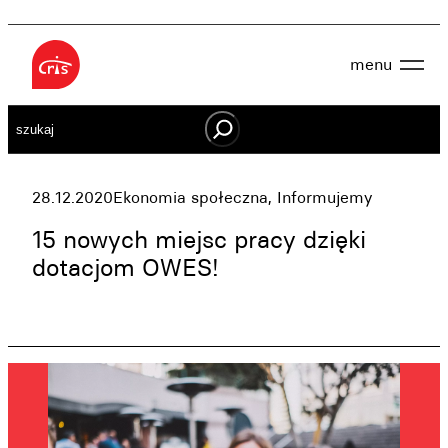
Przejdź
do
menu
treści
Aktualności
Szukaj
O nas
OWES
Projekty
Działaj lokalnie
28.12.2020
Ekonomia społeczna
, 
Informujemy
Dokumenty
Oferta
15 nowych miejsc pracy dzięki
Wspieraj nas
dotacjom OWES!
Kontakt