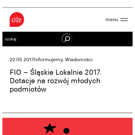
Przejdź
do
menu
treści
Aktualności
Szukaj
O nas
OWES
Projekty
Działaj lokalnie
22.05.2017
Informujemy
, 
Wiadomości
Dokumenty
Oferta
FIO – Śląskie Lokalnie 2017.
Wspieraj nas
Dotacje na rozwój młodych
podmiotów
Kontakt