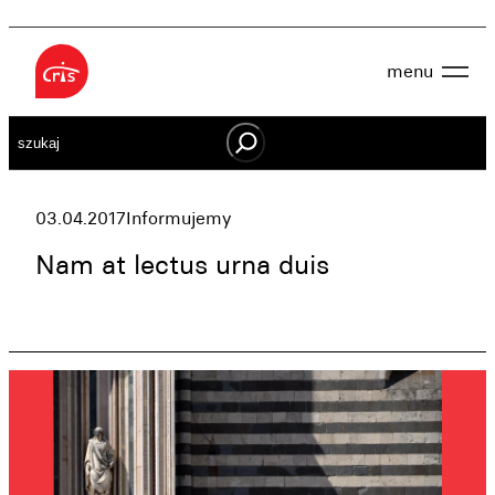
Przejdź
do
menu
treści
Aktualności
Szukaj
O nas
OWES
Projekty
Działaj lokalnie
03.04.2017
Informujemy
Dokumenty
Oferta
Nam at lectus urna duis
Wspieraj nas
Kontakt