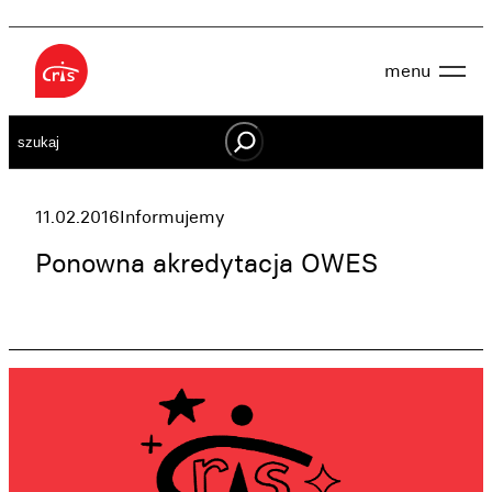
Przejdź
do
menu
treści
Aktualności
Szukaj
O nas
OWES
Projekty
Działaj lokalnie
11.02.2016
Informujemy
Dokumenty
Oferta
Ponowna akredytacja OWES
Wspieraj nas
Kontakt