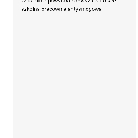
W Radlinie powstała pierwsza w Polsce
szkolna pracownia antysmogowa