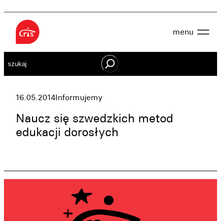
Przejdź
do
menu
treści
Aktualności
Szukaj
O nas
OWES
Projekty
Działaj lokalnie
16.05.2014
Informujemy
Dokumenty
Oferta
Naucz się szwedzkich metod
Wspieraj nas
edukacji dorosłych
Kontakt