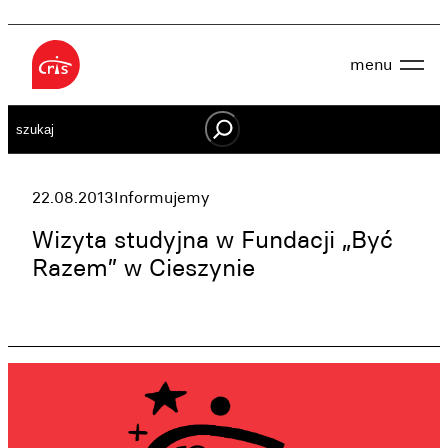
Przejdź
do
menu
treści
Aktualności
Szukaj
O nas
OWES
Projekty
Działaj lokalnie
22.08.2013
Informujemy
Dokumenty
Oferta
Wizyta studyjna w Fundacji „Być
Wspieraj nas
Razem” w Cieszynie
Kontakt