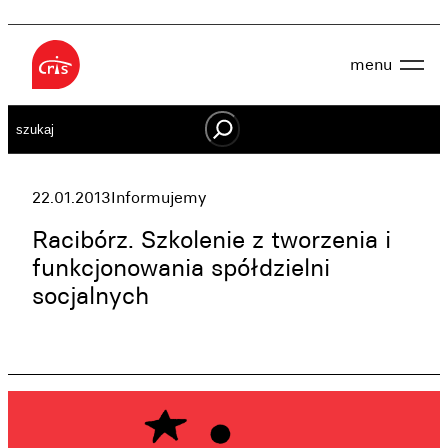
Przejdź
do
menu
treści
Aktualności
Szukaj
O nas
OWES
Projekty
Działaj lokalnie
22.01.2013
Informujemy
Dokumenty
Oferta
Racibórz. Szkolenie z tworzenia i
Wspieraj nas
funkcjonowania spółdzielni
socjalnych
Kontakt