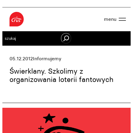
Przejdź
do
menu
treści
Aktualności
Szukaj
O nas
OWES
Projekty
Działaj lokalnie
05.12.2012
Informujemy
Dokumenty
Oferta
Świerklany. Szkolimy z
Wspieraj nas
organizowania loterii fantowych
Kontakt