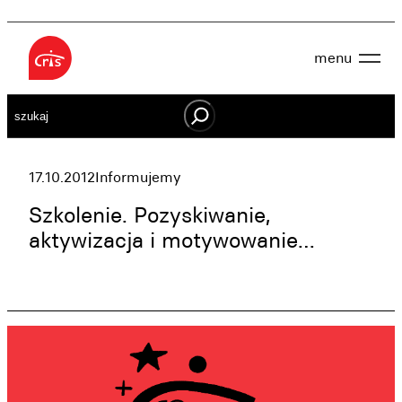
Przejdź
do
menu
treści
Aktualności
Szukaj
O nas
OWES
Projekty
Działaj lokalnie
17.10.2012
Informujemy
Dokumenty
Oferta
Szkolenie. Pozyskiwanie,
Wspieraj nas
aktywizacja i motywowanie…
Kontakt