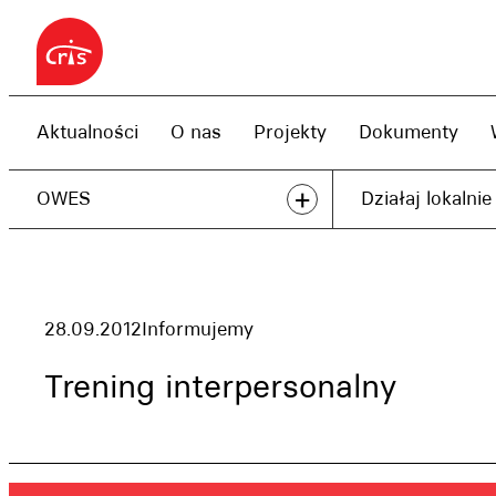
Przejdź
do
treści
Aktualności
O nas
Projekty
Dokumenty
+
OWES
Działaj lokalnie
28.09.2012
Informujemy
Trening interpersonalny