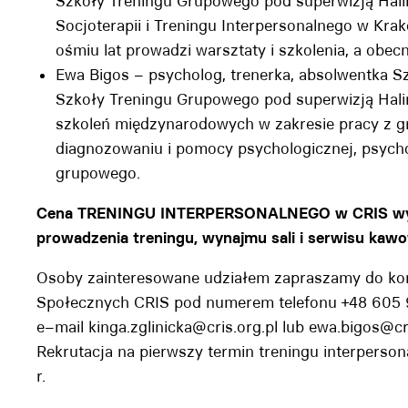
Szkoły Treningu Grupowego pod superwizją Hali
Socjoterapii i Treningu Interpersonalnego w 
ośmiu lat prowadzi warsztaty i szkolenia, a obecn
Ewa Bigos – psycholog, trenerka, absolwentka S
Szkoły Treningu Grupowego pod superwizją Halin
szkoleń międzynarodowych w zakresie pracy z gr
diagnozowaniu i pomocy psychologicznej, psycho
grupowego.
Cena TRENINGU INTERPERSONALNEGO w CRIS wynos
prowadzenia treningu, wynajmu sali i serwisu kaw
Osoby zainteresowane udziałem zapraszamy do kon
Społecznych CRIS pod numerem telefonu +48 605 9
e–mail kinga.zglinicka@cris.org.pl lub ewa.bigos@cri
Rekrutacja na pierwszy termin treningu interperson
r.