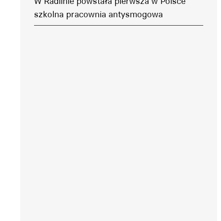
W Radlinie powstała pierwsza w Polsce
szkolna pracownia antysmogowa