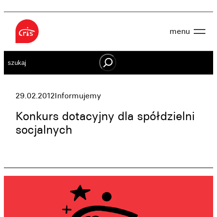
Przejdź
do
menu
treści
Aktualności
Szukaj
O nas
OWES
Projekty
Działaj lokalnie
29.02.2012
Informujemy
Dokumenty
Oferta
Konkurs dotacyjny dla spółdzielni
Wspieraj nas
socjalnych
Kontakt