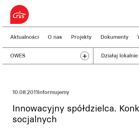
Przejdź
do
treści
Aktualności
O nas
Projekty
Dokumenty
+
OWES
Działaj lokalnie
10.08.2011
Informujemy
Innowacyjny spółdzielca. Konk
socjalnych