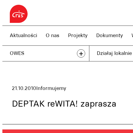
Przejdź
do
treści
Aktualności
O nas
Projekty
Dokumenty
+
OWES
Działaj lokalnie
21.10.2010
Informujemy
DEPTAK reWITA! zaprasza