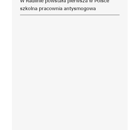
W Radlinie powstała pierwsza w Polsce
szkolna pracownia antysmogowa