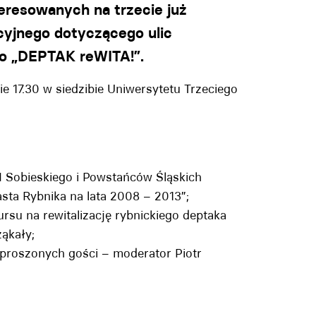
eresowanych na trzecie już
cyjnego dotyczącego ulic
go „DEPTAK reWITA!”.
e 17.30 w siedzibie Uniwersytetu Trzeciego
III Sobieskiego i Powstańców Śląskich
sta Rybnika na lata 2008 – 2013”;
rsu na rewitalizację rybnickiego deptaka
ąkały;
proszonych gości – moderator Piotr