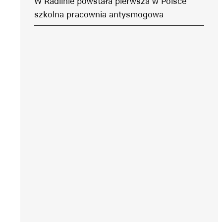
W Radlinie powstała pierwsza w Polsce
szkolna pracownia antysmogowa