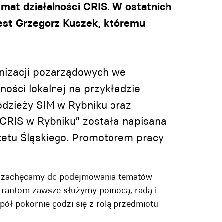
mat działalności CRIS. W ostatnich
jest Grzegorz Kuszek, któremu
anizacji pozarządowych we
ości lokalnej na przykładzie
odzieży SIM w Rybniku oraz
CRIS w Rybniku” została napisana
etu Śląskiego. Promotorem pracy
h zachęcamy do podejmowania tematów
trantom zawsze służymy pomocą, radą i
ół pokornie godzi się z rolą przedmiotu