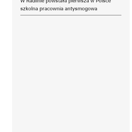
W Radlinie powstała pierwsza w Polsce
szkolna pracownia antysmogowa