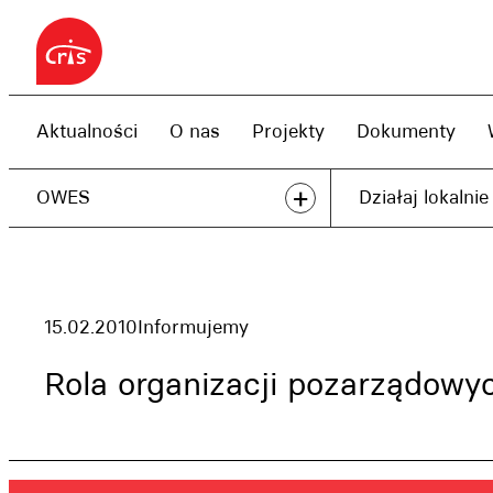
Przejdź
do
treści
Aktualności
O nas
Projekty
Dokumenty
+
OWES
Działaj lokalnie
15.02.2010
Informujemy
Rola organizacji pozarządowy