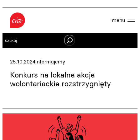
Przejdź
do
menu
treści
Aktualności
Szukaj
O nas
OWES
Projekty
Działaj lokalnie
25.10.2024
Informujemy
Dokumenty
Oferta
Konkurs na lokalne akcje
Wspieraj nas
wolontariackie rozstrzygnięty
Kontakt