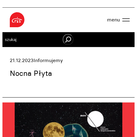
Przejdź
do
menu
treści
Aktualności
Szukaj
O nas
OWES
Projekty
Działaj lokalnie
21.12.2023
Informujemy
Dokumenty
Oferta
Nocna Płyta
Wspieraj nas
Kontakt