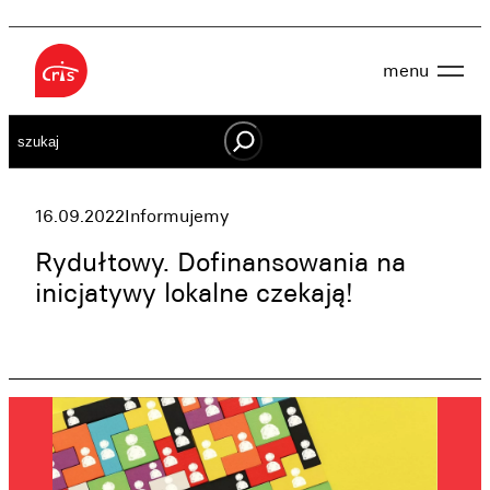
Przejdź
do
menu
treści
Aktualności
Szukaj
O nas
OWES
Projekty
Działaj lokalnie
16.09.2022
Informujemy
Dokumenty
Oferta
Rydułtowy. Dofinansowania na
Wspieraj nas
inicjatywy lokalne czekają!
Kontakt