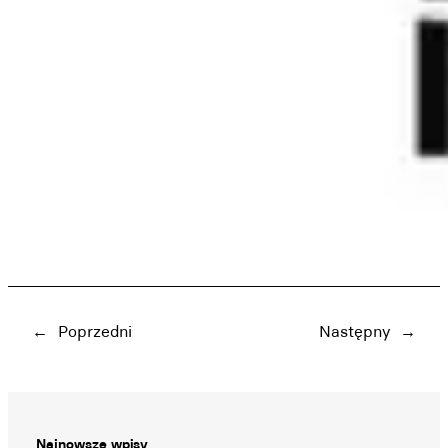
←
Poprzedni
Następny
→
Najnowsze wpisy