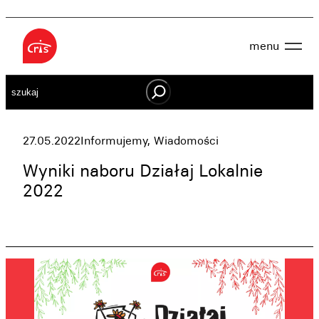
Przejdź
do
menu
treści
Aktualności
Szukaj
O nas
OWES
Projekty
Działaj lokalnie
27.05.2022
Informujemy
, 
Wiadomości
Dokumenty
Oferta
Wyniki naboru Działaj Lokalnie
Wspieraj nas
2022
Kontakt