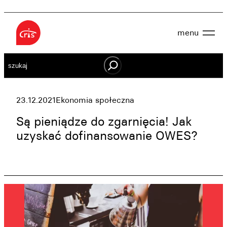
Przejdź
do
menu
treści
Aktualności
Szukaj
O nas
OWES
Projekty
Działaj lokalnie
23.12.2021
Ekonomia społeczna
Dokumenty
Oferta
Są pieniądze do zgarnięcia! Jak
Wspieraj nas
uzyskać dofinansowanie OWES?
Kontakt