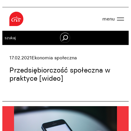
Przejdź
do
menu
treści
Aktualności
Szukaj
O nas
OWES
Projekty
Działaj lokalnie
17.02.2021
Ekonomia społeczna
Dokumenty
Oferta
Przedsiębiorczość społeczna w
Wspieraj nas
praktyce [wideo]
Kontakt