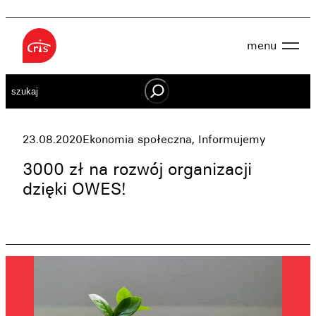
Przejdź
do
menu
treści
Aktualności
Szukaj
O nas
OWES
Projekty
Działaj lokalnie
23.08.2020
Ekonomia społeczna
, 
Informujemy
Dokumenty
Oferta
3000 zł na rozwój organizacji
Wspieraj nas
dzięki OWES!
Kontakt