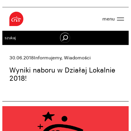
Przejdź
do
menu
treści
Aktualności
Szukaj
O nas
OWES
Projekty
Działaj lokalnie
30.06.2018
Informujemy
, 
Wiadomości
Dokumenty
Oferta
Wyniki naboru w Działaj Lokalnie
Wspieraj nas
2018!
Kontakt