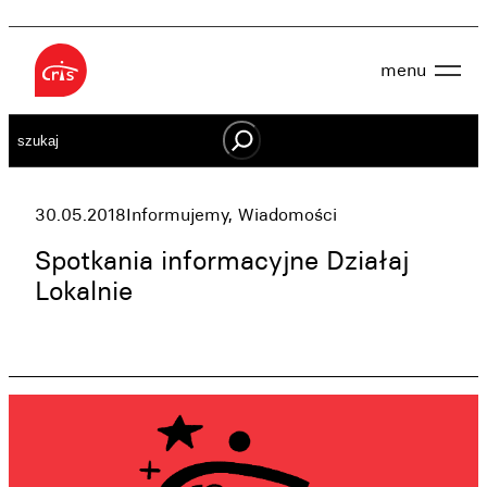
Przejdź
do
menu
treści
Aktualności
Szukaj
O nas
OWES
Projekty
Działaj lokalnie
30.05.2018
Informujemy
, 
Wiadomości
Dokumenty
Oferta
Spotkania informacyjne Działaj
Wspieraj nas
Lokalnie
Kontakt