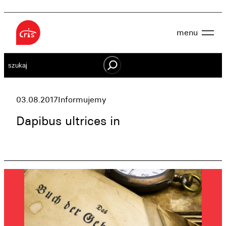
Przejdź
do
menu
treści
Aktualności
Szukaj
O nas
OWES
Projekty
Działaj lokalnie
03.08.2017
Informujemy
Dokumenty
Oferta
Dapibus ultrices in
Wspieraj nas
Kontakt