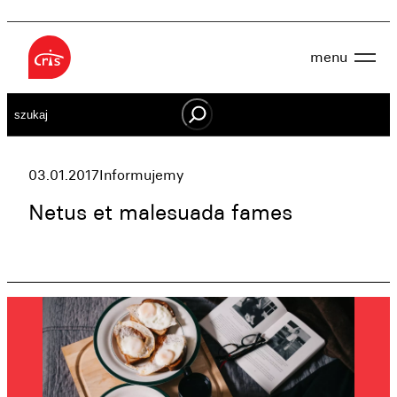
Przejdź
do
menu
treści
Aktualności
Szukaj
O nas
OWES
Projekty
Działaj lokalnie
03.01.2017
Informujemy
Dokumenty
Oferta
Netus et malesuada fames
Wspieraj nas
Kontakt