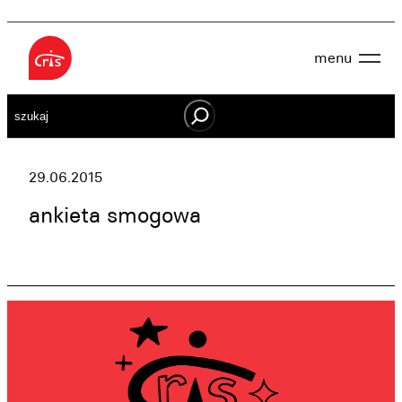
Przejdź
do
menu
treści
Aktualności
Szukaj
O nas
OWES
Projekty
Działaj lokalnie
29.06.2015
Dokumenty
Oferta
ankieta smogowa
Wspieraj nas
Kontakt