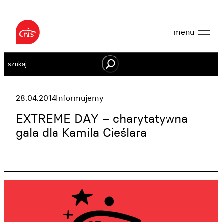
Przejdź
do
menu
treści
Aktualności
Szukaj
O nas
OWES
Projekty
Działaj lokalnie
28.04.2014
Informujemy
Dokumenty
Oferta
EXTREME DAY – charytatywna
Wspieraj nas
gala dla Kamila Cieślara
Kontakt