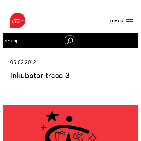
Przejdź
do
menu
treści
Aktualności
Szukaj
O nas
OWES
Projekty
Działaj lokalnie
06.02.2012
Dokumenty
Oferta
Inkubator trasa 3
Wspieraj nas
Kontakt