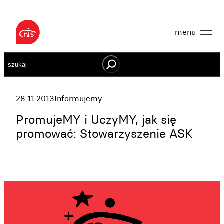
Przejdź
do
menu
treści
Aktualności
Szukaj
O nas
OWES
Projekty
Działaj lokalnie
28.11.2013
Informujemy
Dokumenty
Oferta
PromujeMY i UczyMY, jak się
Wspieraj nas
promować: Stowarzyszenie ASK
Kontakt