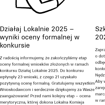
Działaj Lokalnie 2025 –
Szk
wyniki oceny formalnej w
20
konkursie
Zapr
o dot
Z radością informujemy, że zakończyliśmy etap
odbę
oceny formalnej wniosków złożonych w ramach
konku
konkursu Działaj Lokalnie 2025. Do konkursu
Nędz
wpłynęły 23 wnioski, z czego 21 uzyskało
Aby w
pozytywną ocenę formalną. Gratulujemy wszystkim
zarej
Wnioskodawcom i serdecznie dziękujemy za Wasze
marc
zaangażowanie! Przed nami kolejny etap – ocena
w ram
merytoryczna, której dokona Lokalna Komisja