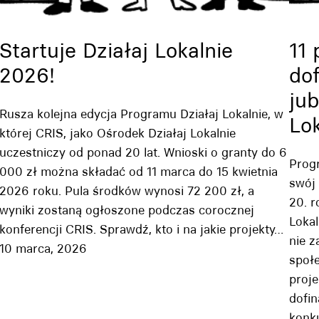
Startuje Działaj Lokalnie
11 
2026!
do
jub
Rusza kolejna edycja Programu Działaj Lokalnie, w
Lok
której CRIS, jako Ośrodek Działaj Lokalnie
uczestniczy od ponad 20 lat. Wnioski o granty do 6
Progr
000 zł można składać od 11 marca do 15 kwietnia
swój 
2026 roku. Pula środków wynosi 72 200 zł, a
20. r
wyniki zostaną ogłoszone podczas corocznej
Lokal
konferencji CRIS. Sprawdź, kto i na jakie projekty…
nie 
10 marca, 2026
społe
proj
dofi
konk