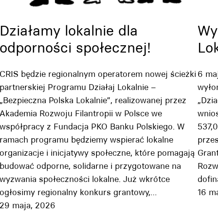
Działamy lokalnie dla
Wyn
odporności społecznej!
Lo
CRIS będzie regionalnym operatorem nowej ścieżki
6 ma
partnerskiej Programu Działaj Lokalnie –
wyło
„Bezpieczna Polska Lokalnie”, realizowanej przez
„Dzia
Akademia Rozwoju Filantropii w Polsce we
wnio
współpracy z Fundacja PKO Banku Polskiego. W
537,0
ramach programu będziemy wspierać lokalne
przes
organizacje i inicjatywy społeczne, które pomagają
Gran
budować odporne, solidarne i przygotowane na
Rozw
wyzwania społeczności lokalne. Już wkrótce
dofi
ogłosimy regionalny konkurs grantowy,…
16 m
29 maja, 2026