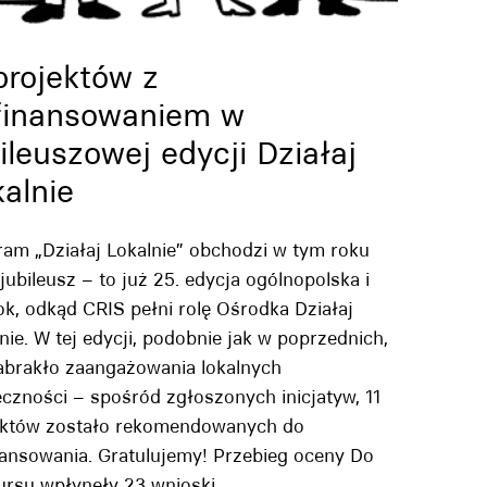
projektów z
finansowaniem w
ileuszowej edycji Działaj
alnie
am „Działaj Lokalnie” obchodzi w tym roku
jubileusz – to już 25. edycja ogólnopolska i
ok, odkąd CRIS pełni rolę Ośrodka Działaj
nie. W tej edycji, podobnie jak w poprzednich,
zabrakło zaangażowania lokalnych
czności – spośród zgłoszonych inicjatyw, 11
ektów zostało rekomendowanych do
nansowania. Gratulujemy! Przebieg oceny Do
ursu wpłynęły 23 wnioski,…