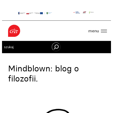
Przejdź
do
treści
Aktualności
menu
O nas
OWES
Projekty
Szukaj
Działaj lokalnie
Dokumenty
Oferta
Wspieraj nas
Mindblown: blog o
Kontakt
filozofii.