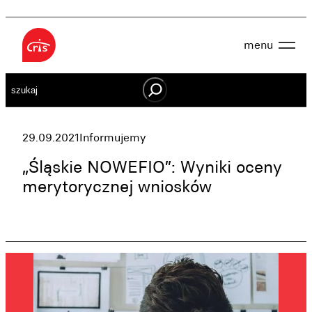
Przejdź
do
menu
treści
Aktualności
Szukaj
O nas
OWES
Projekty
Działaj lokalnie
29.09.2021
Informujemy
Dokumenty
Oferta
„Śląskie NOWEFIO”: Wyniki oceny
Wspieraj nas
merytorycznej wniosków
Kontakt